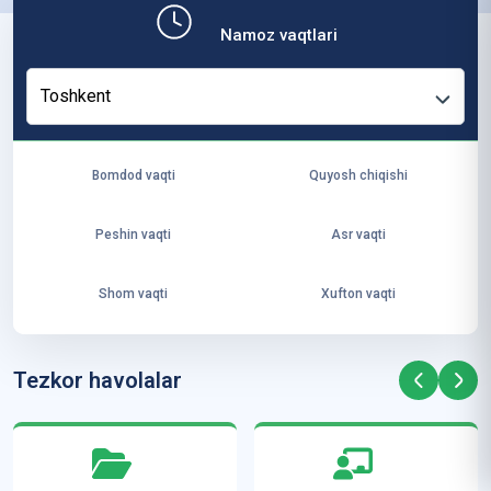
b,
Namoz vaqtlari
ya
ng
Toshkent
i
ha
yo
Bomdod vaqti
Quyosh chiqishi
t
va
Peshin vaqti
Asr vaqti
ke
laj
Shom vaqti
Xufton vaqti
ak
ya
ra
Tezkor havolalar
ta
mi
z”