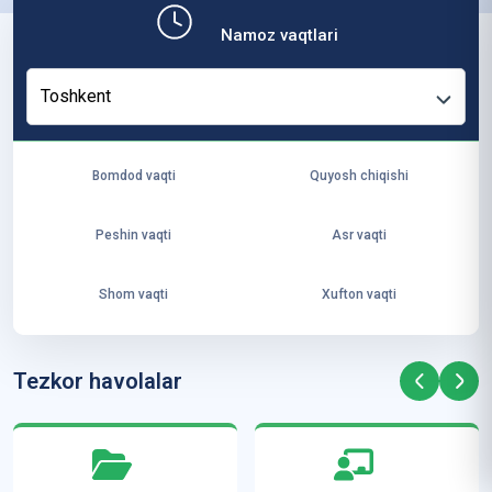
b,
Namoz vaqtlari
ya
ng
Toshkent
i
ha
yo
Bomdod vaqti
Quyosh chiqishi
t
va
Peshin vaqti
Asr vaqti
ke
laj
Shom vaqti
Xufton vaqti
ak
ya
ra
Tezkor havolalar
ta
mi
z”