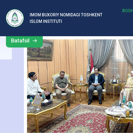
м
BOSH
IMOM BUXORIY NOMIDAGI TOSHKENT
Barcha
ISLOM INSTITUTI
Б
yangiliklar
ух
Batafsil
о
р
и
й
н