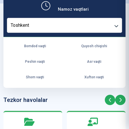
b,
Namoz vaqtlari
ya
ng
Toshkent
i
ha
yo
Bomdod vaqti
Quyosh chiqishi
t
va
Peshin vaqti
Asr vaqti
ke
laj
Shom vaqti
Xufton vaqti
ak
ya
ra
Tezkor havolalar
ta
mi
z”