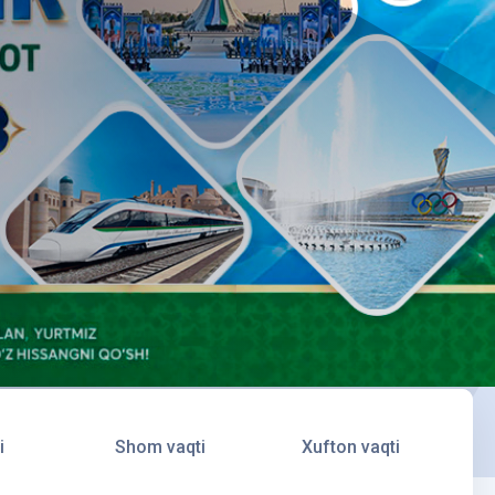
i
Shom vaqti
Xufton vaqti