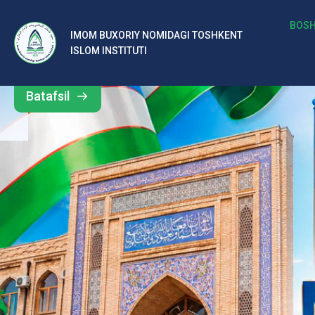
b
BOSH
IMOM BUXORIY NOMIDAGI TOSHKENT
Barcha
ISLOM INSTITUTI
al
yangiliklar
ar
Batafsil
o‘
rt
a
si
d