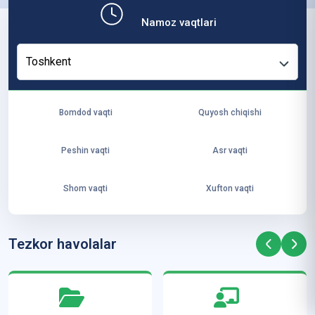
b,
Namoz vaqtlari
ya
ng
Toshkent
i
ha
yo
Bomdod vaqti
Quyosh chiqishi
t
va
Peshin vaqti
Asr vaqti
ke
laj
Shom vaqti
Xufton vaqti
ak
ya
ra
Tezkor havolalar
ta
mi
z”