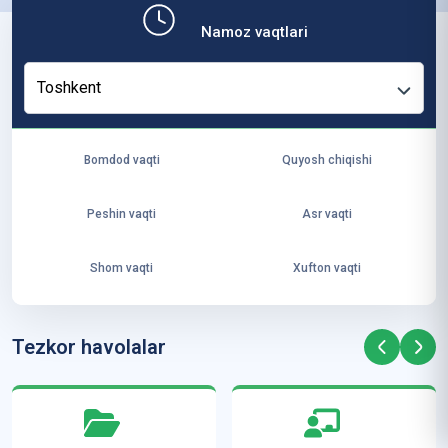
b,
Namoz vaqtlari
ya
ng
Toshkent
i
ha
yo
Bomdod vaqti
Quyosh chiqishi
t
va
Peshin vaqti
Asr vaqti
ke
laj
Shom vaqti
Xufton vaqti
ak
ya
ra
Tezkor havolalar
ta
mi
z”