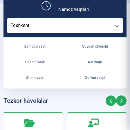
b,
Namoz vaqtlari
ya
ng
Toshkent
i
ha
yo
Bomdod vaqti
Quyosh chiqishi
t
va
Peshin vaqti
Asr vaqti
ke
laj
Shom vaqti
Xufton vaqti
ak
ya
ra
Tezkor havolalar
ta
mi
z”