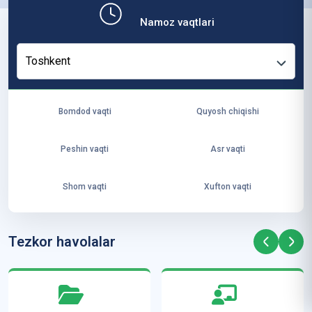
b,
Namoz vaqtlari
ya
ng
Toshkent
i
ha
yo
Bomdod vaqti
Quyosh chiqishi
t
va
Peshin vaqti
Asr vaqti
ke
laj
Shom vaqti
Xufton vaqti
ak
ya
ra
Tezkor havolalar
ta
mi
z”