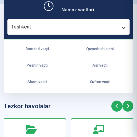
b,
Namoz vaqtlari
ya
ng
Toshkent
i
ha
yo
Bomdod vaqti
Quyosh chiqishi
t
va
Peshin vaqti
Asr vaqti
ke
laj
Shom vaqti
Xufton vaqti
ak
ya
ra
Tezkor havolalar
ta
mi
z”