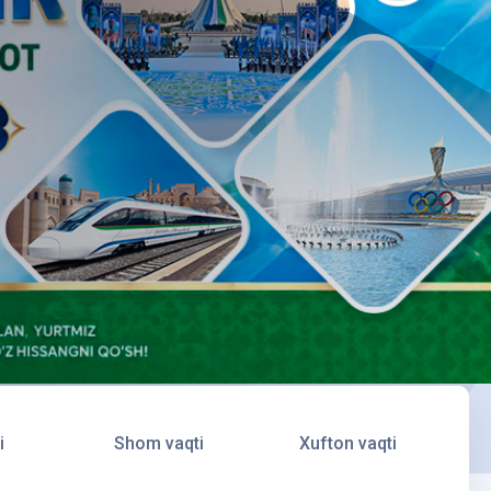
i
Shom vaqti
Xufton vaqti