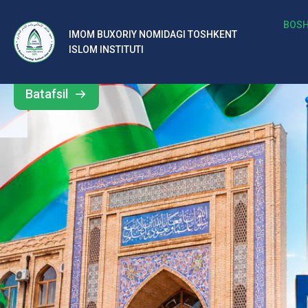
b
BOSH
IMOM BUXORIY NOMIDAGI TOSHKENT
Barcha
ISLOM INSTITUTI
al
yangiliklar
ar
Batafsil
o‘
rt
a
si
d