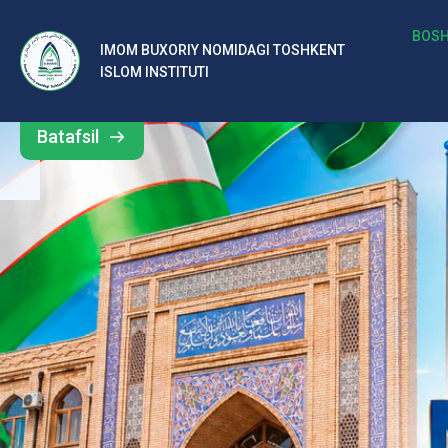
b
BOSH
IMOM BUXORIY NOMIDAGI TOSHKENT
Barcha
ISLOM INSTITUTI
al
yangiliklar
ar
Batafsil
o‘
rt
a
si
d