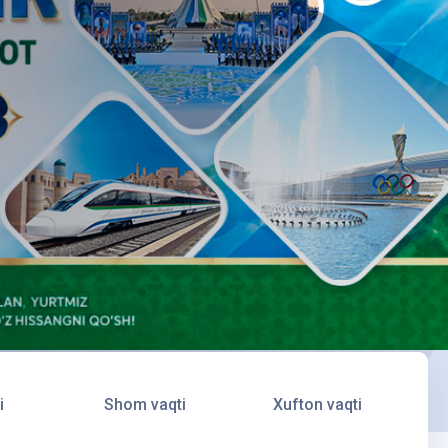
i
Shom vaqti
Xufton vaqti