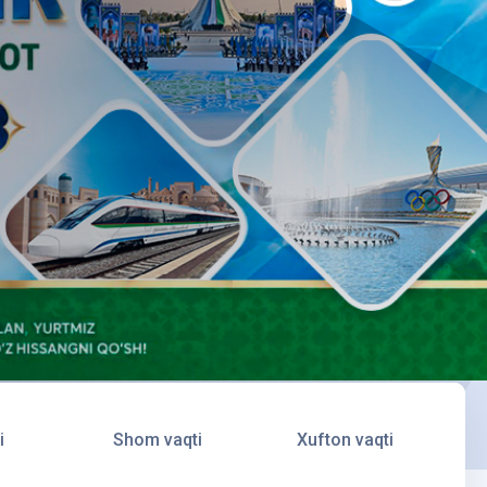
i
Shom vaqti
Xufton vaqti