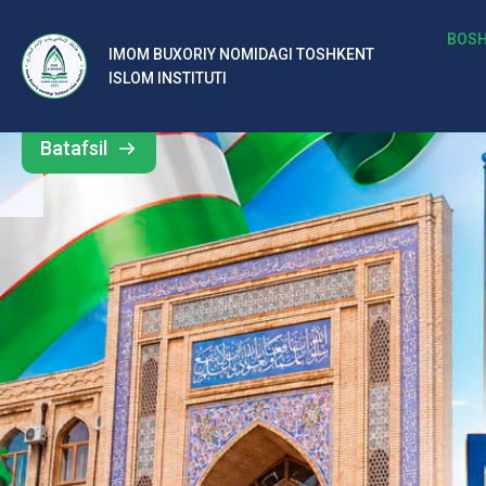
b
BOSH
IMOM BUXORIY NOMIDAGI TOSHKENT
Barcha
ISLOM INSTITUTI
al
yangiliklar
ar
Batafsil
o‘
rt
a
si
d