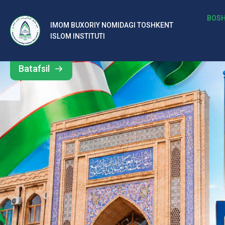
b
BOSH
IMOM BUXORIY NOMIDAGI TOSHKENT
Barcha
ISLOM INSTITUTI
al
yangiliklar
ar
Batafsil
o‘
rt
a
si
d