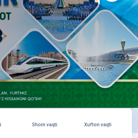
i
Shom vaqti
Xufton vaqti