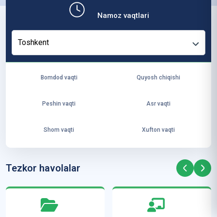
b,
Namoz vaqtlari
ya
ng
Toshkent
i
ha
yo
Bomdod vaqti
Quyosh chiqishi
t
va
Peshin vaqti
Asr vaqti
ke
laj
Shom vaqti
Xufton vaqti
ak
ya
ra
Tezkor havolalar
ta
mi
z”