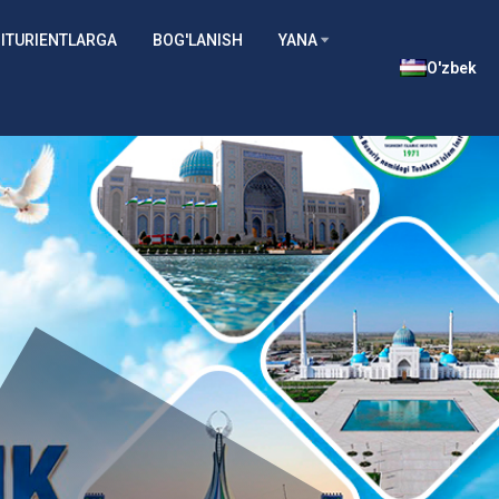
м
ITURIENTLARGA
BOG'LANISH
YANA
O'zbek
Barcha
Б
yangiliklar
ух
Batafsil
о
р
и
й
н