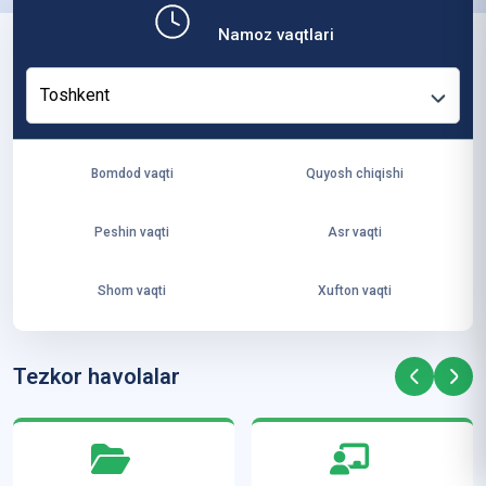
b,
Namoz vaqtlari
ya
ng
Toshkent
i
ha
yo
Bomdod vaqti
Quyosh chiqishi
t
va
Peshin vaqti
Asr vaqti
ke
laj
Shom vaqti
Xufton vaqti
ak
ya
ra
Tezkor havolalar
ta
mi
z”