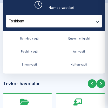
b,
Namoz vaqtlari
ya
ng
Toshkent
i
ha
yo
Bomdod vaqti
Quyosh chiqishi
t
va
Peshin vaqti
Asr vaqti
ke
laj
Shom vaqti
Xufton vaqti
ak
ya
ra
Tezkor havolalar
ta
mi
z”