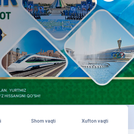
i
Shom vaqti
Xufton vaqti