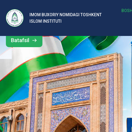
b
BOSH
IMOM BUXORIY NOMIDAGI TOSHKENT
Barcha
ISLOM INSTITUTI
al
yangiliklar
ar
Batafsil
o‘
rt
a
si
d