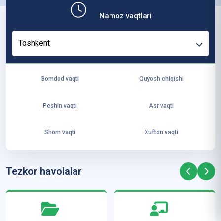
b,
Namoz vaqtlari
ya
ng
Toshkent
i
ha
yo
Bomdod vaqti
Quyosh chiqishi
t
va
Peshin vaqti
Asr vaqti
ke
laj
Shom vaqti
Xufton vaqti
ak
ya
ra
Tezkor havolalar
ta
mi
z”