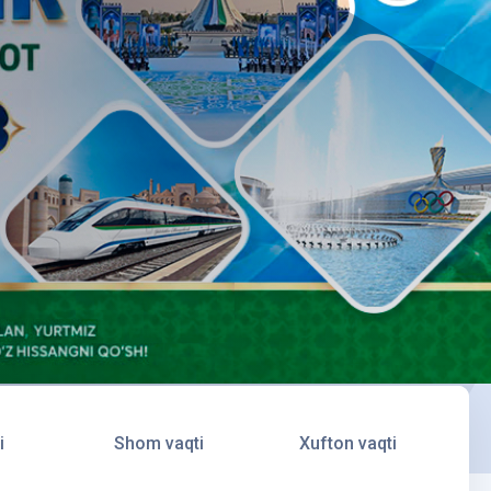
i
Shom vaqti
Xufton vaqti