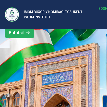
b
BOSH
IMOM BUXORIY NOMIDAGI TOSHKENT
Barcha
ISLOM INSTITUTI
al
yangiliklar
ar
Batafsil
o‘
rt
a
si
d