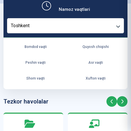
b,
Namoz vaqtlari
ya
ng
Toshkent
i
ha
yo
Bomdod vaqti
Quyosh chiqishi
t
va
Peshin vaqti
Asr vaqti
ke
laj
Shom vaqti
Xufton vaqti
ak
ya
ra
Tezkor havolalar
ta
mi
z”