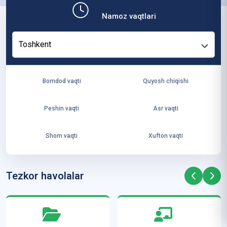
b,
Namoz vaqtlari
ya
ng
Toshkent
i
ha
yo
Bomdod vaqti
Quyosh chiqishi
t
va
Peshin vaqti
Asr vaqti
ke
laj
Shom vaqti
Xufton vaqti
ak
ya
ra
Tezkor havolalar
ta
mi
z”