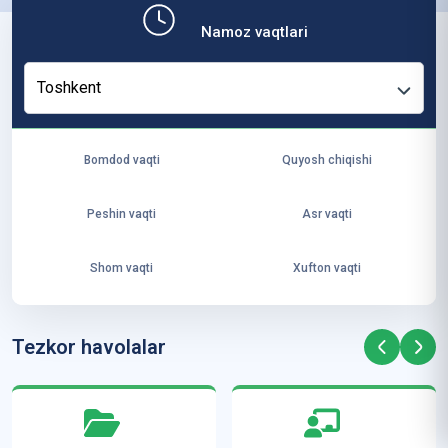
b,
Namoz vaqtlari
ya
ng
Toshkent
i
ha
yo
Bomdod vaqti
Quyosh chiqishi
t
va
Peshin vaqti
Asr vaqti
ke
laj
Shom vaqti
Xufton vaqti
ak
ya
ra
Tezkor havolalar
ta
mi
z”