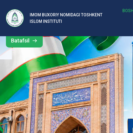
b
BOSH
IMOM BUXORIY NOMIDAGI TOSHKENT
Barcha
ISLOM INSTITUTI
al
yangiliklar
ar
Batafsil
o‘
rt
a
si
d