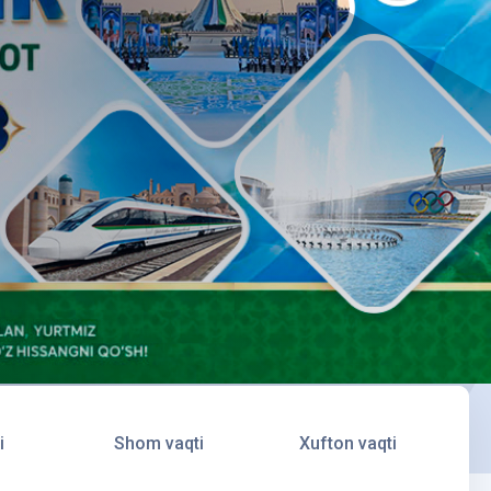
i
Shom vaqti
Xufton vaqti