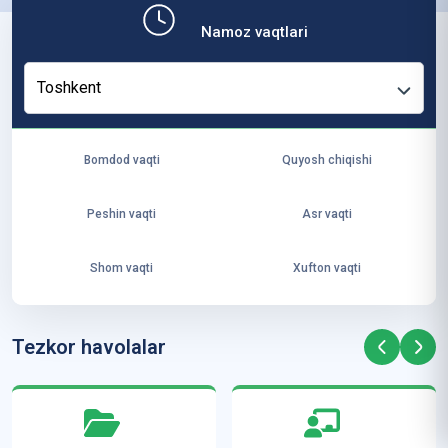
b,
Namoz vaqtlari
ya
ng
Toshkent
i
ha
yo
Bomdod vaqti
Quyosh chiqishi
t
va
Peshin vaqti
Asr vaqti
ke
laj
Shom vaqti
Xufton vaqti
ak
ya
ra
Tezkor havolalar
ta
mi
z”