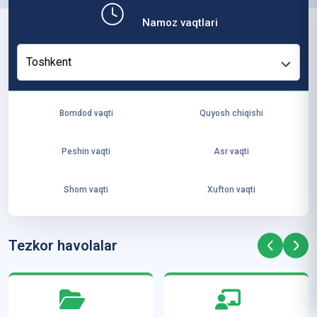
b,
Namoz vaqtlari
ya
ng
Toshkent
i
ha
yo
Bomdod vaqti
Quyosh chiqishi
t
va
Peshin vaqti
Asr vaqti
ke
laj
Shom vaqti
Xufton vaqti
ak
ya
ra
Tezkor havolalar
ta
mi
z”