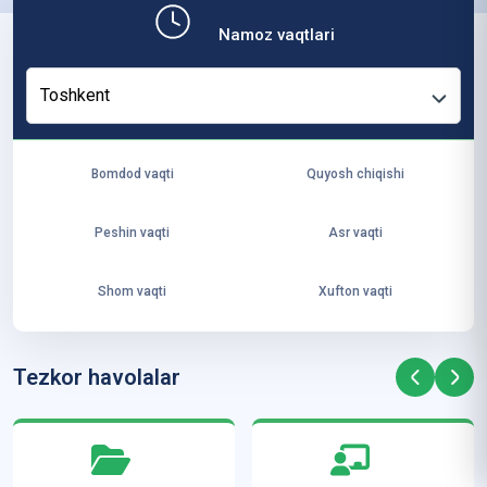
b,
Namoz vaqtlari
ya
ng
Toshkent
i
ha
yo
Bomdod vaqti
Quyosh chiqishi
t
va
Peshin vaqti
Asr vaqti
ke
laj
Shom vaqti
Xufton vaqti
ak
ya
ra
Tezkor havolalar
ta
mi
z”