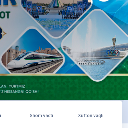
i
Shom vaqti
Xufton vaqti