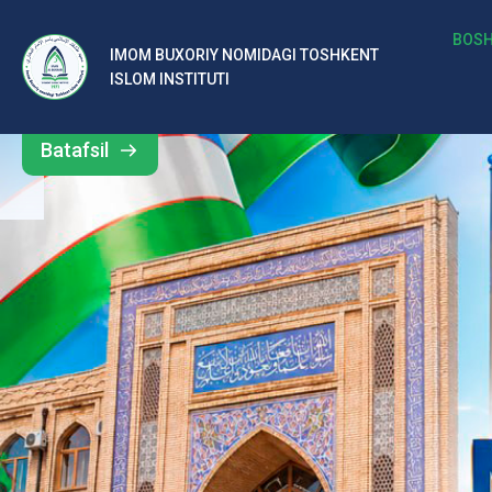
b
BOSH
IMOM BUXORIY NOMIDAGI TOSHKENT
Barcha
ISLOM INSTITUTI
al
yangiliklar
ar
Batafsil
o‘
rt
a
si
d