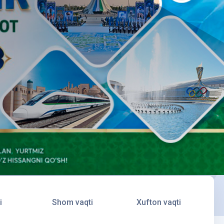
i
Shom vaqti
Xufton vaqti