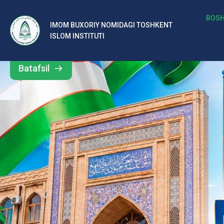
b
BOSH
IMOM BUXORIY NOMIDAGI TOSHKENT
Barcha
ISLOM INSTITUTI
al
yangiliklar
ar
Batafsil
o‘
rt
a
si
d