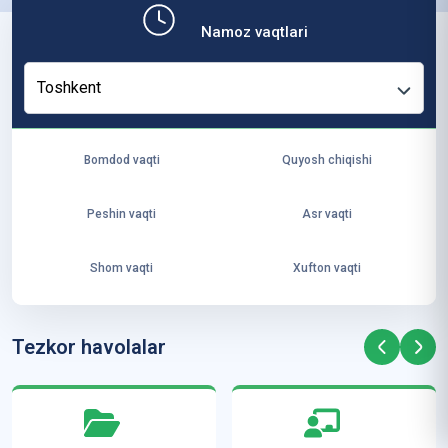
b,
Namoz vaqtlari
ya
ng
Toshkent
i
ha
yo
Bomdod vaqti
Quyosh chiqishi
t
va
Peshin vaqti
Asr vaqti
ke
laj
Shom vaqti
Xufton vaqti
ak
ya
ra
Tezkor havolalar
ta
mi
z”