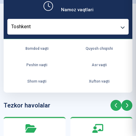
b,
Namoz vaqtlari
ya
ng
Toshkent
i
ha
yo
Bomdod vaqti
Quyosh chiqishi
t
va
Peshin vaqti
Asr vaqti
ke
laj
Shom vaqti
Xufton vaqti
ak
ya
ra
Tezkor havolalar
ta
mi
z”