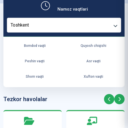
b,
Namoz vaqtlari
ya
ng
Toshkent
i
ha
yo
Bomdod vaqti
Quyosh chiqishi
t
va
Peshin vaqti
Asr vaqti
ke
laj
Shom vaqti
Xufton vaqti
ak
ya
ra
Tezkor havolalar
ta
mi
z”