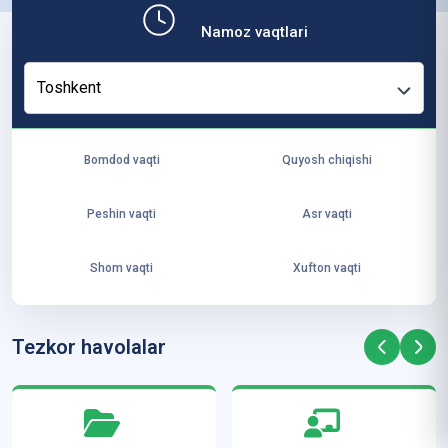
b,
Namoz vaqtlari
ya
ng
Toshkent
i
ha
yo
Bomdod vaqti
Quyosh chiqishi
t
va
Peshin vaqti
Asr vaqti
ke
laj
Shom vaqti
Xufton vaqti
ak
ya
ra
Tezkor havolalar
ta
mi
z”