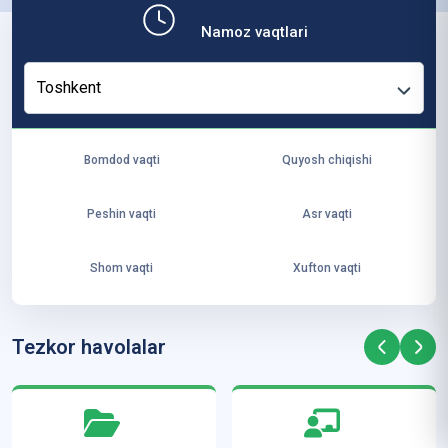
b,
Namoz vaqtlari
ya
ng
Toshkent
i
ha
yo
Bomdod vaqti
Quyosh chiqishi
t
va
Peshin vaqti
Asr vaqti
ke
laj
Shom vaqti
Xufton vaqti
ak
ya
ra
Tezkor havolalar
ta
mi
z”