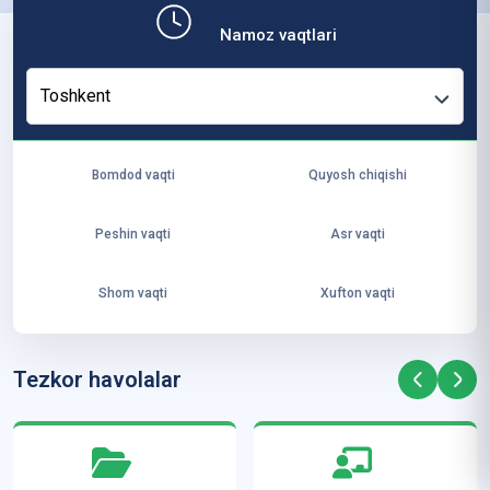
b,
Namoz vaqtlari
ya
ng
Toshkent
i
ha
yo
Bomdod vaqti
Quyosh chiqishi
t
va
Peshin vaqti
Asr vaqti
ke
laj
Shom vaqti
Xufton vaqti
ak
ya
ra
Tezkor havolalar
ta
mi
z”