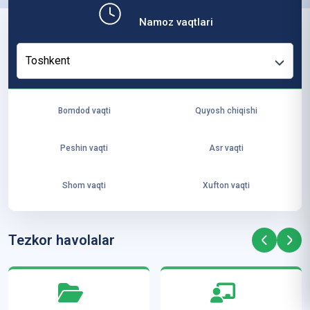
b,
Namoz vaqtlari
ya
ng
Toshkent
i
ha
yo
Bomdod vaqti
Quyosh chiqishi
t
va
Peshin vaqti
Asr vaqti
ke
laj
Shom vaqti
Xufton vaqti
ak
ya
ra
Tezkor havolalar
ta
mi
z”