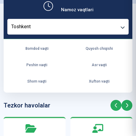
b,
Namoz vaqtlari
ya
ng
Toshkent
i
ha
yo
Bomdod vaqti
Quyosh chiqishi
t
va
Peshin vaqti
Asr vaqti
ke
laj
Shom vaqti
Xufton vaqti
ak
ya
ra
Tezkor havolalar
ta
mi
z”