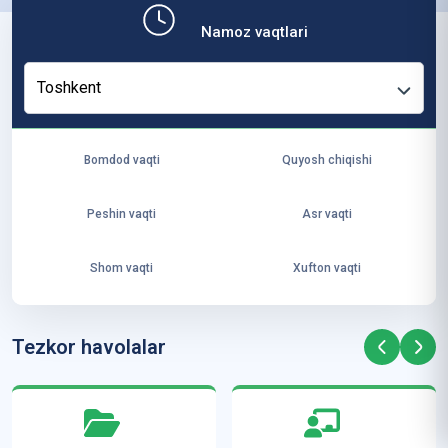
b,
Namoz vaqtlari
ya
ng
Toshkent
i
ha
yo
Bomdod vaqti
Quyosh chiqishi
t
va
Peshin vaqti
Asr vaqti
ke
laj
Shom vaqti
Xufton vaqti
ak
ya
ra
Tezkor havolalar
ta
mi
z”