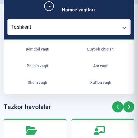
b,
Namoz vaqtlari
ya
ng
Toshkent
i
ha
yo
Bomdod vaqti
Quyosh chiqishi
t
va
Peshin vaqti
Asr vaqti
ke
laj
Shom vaqti
Xufton vaqti
ak
ya
ra
Tezkor havolalar
ta
mi
z”