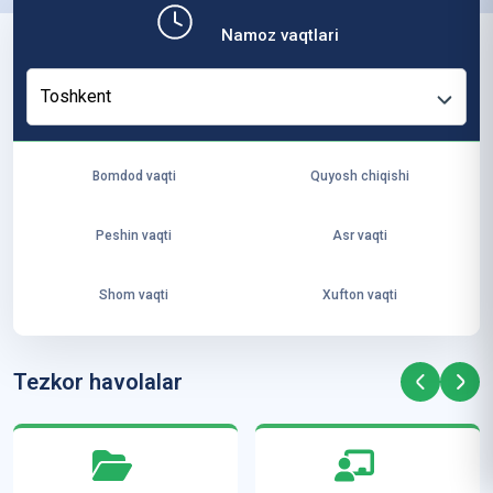
b,
Namoz vaqtlari
ya
ng
Toshkent
i
ha
yo
Bomdod vaqti
Quyosh chiqishi
t
va
Peshin vaqti
Asr vaqti
ke
laj
Shom vaqti
Xufton vaqti
ak
ya
ra
Tezkor havolalar
ta
mi
z”