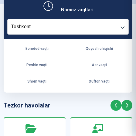
b,
Namoz vaqtlari
ya
ng
Toshkent
i
ha
yo
Bomdod vaqti
Quyosh chiqishi
t
va
Peshin vaqti
Asr vaqti
ke
laj
Shom vaqti
Xufton vaqti
ak
ya
ra
Tezkor havolalar
ta
mi
z”