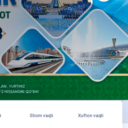
i
Shom vaqti
Xufton vaqti