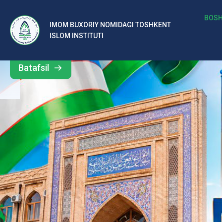
b
BOSH
IMOM BUXORIY NOMIDAGI TOSHKENT
Barcha
ISLOM INSTITUTI
al
yangiliklar
ar
Batafsil
o‘
rt
a
si
d