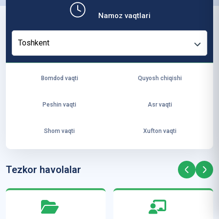
b,
Namoz vaqtlari
ya
ng
Toshkent
i
ha
yo
Bomdod vaqti
Quyosh chiqishi
t
va
Peshin vaqti
Asr vaqti
ke
laj
Shom vaqti
Xufton vaqti
ak
ya
ra
Tezkor havolalar
ta
mi
z”