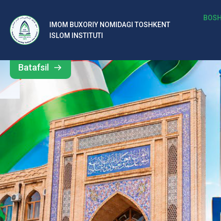
b
BOSH
IMOM BUXORIY NOMIDAGI TOSHKENT
Barcha
ISLOM INSTITUTI
al
yangiliklar
ar
Batafsil
o‘
rt
a
si
d