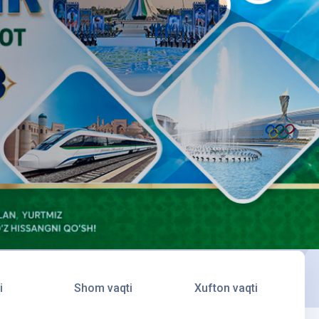
i
Shom vaqti
Xufton vaqti