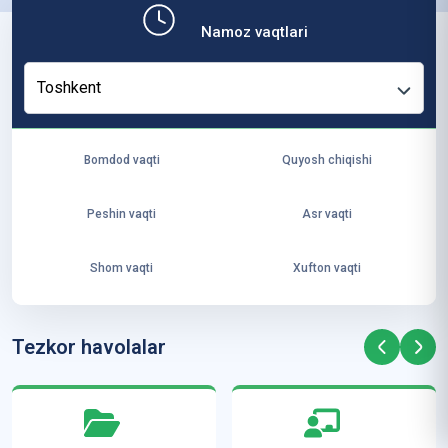
b,
Namoz vaqtlari
ya
ng
Toshkent
i
ha
yo
Bomdod vaqti
Quyosh chiqishi
t
va
Peshin vaqti
Asr vaqti
ke
laj
Shom vaqti
Xufton vaqti
ak
ya
ra
Tezkor havolalar
ta
mi
z”