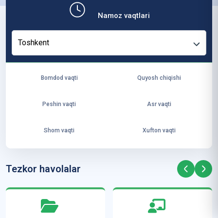
b,
Namoz vaqtlari
ya
ng
Toshkent
i
ha
yo
Bomdod vaqti
Quyosh chiqishi
t
va
Peshin vaqti
Asr vaqti
ke
laj
Shom vaqti
Xufton vaqti
ak
ya
ra
Tezkor havolalar
ta
mi
z”