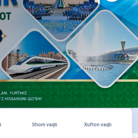
i
Shom vaqti
Xufton vaqti