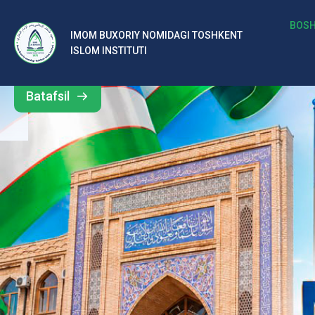
b
BOSH
IMOM BUXORIY NOMIDAGI TOSHKENT
Barcha
ISLOM INSTITUTI
al
yangiliklar
ar
Batafsil
o‘
rt
a
si
d