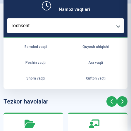
b,
Namoz vaqtlari
ya
ng
Toshkent
i
ha
yo
Bomdod vaqti
Quyosh chiqishi
t
va
Peshin vaqti
Asr vaqti
ke
laj
Shom vaqti
Xufton vaqti
ak
ya
ra
Tezkor havolalar
ta
mi
z”