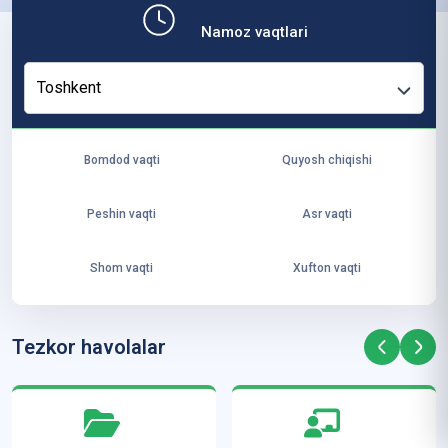
b,
Namoz vaqtlari
ya
ng
Toshkent
i
ha
yo
Bomdod vaqti
Quyosh chiqishi
t
va
Peshin vaqti
Asr vaqti
ke
laj
Shom vaqti
Xufton vaqti
ak
ya
ra
Tezkor havolalar
ta
mi
z”